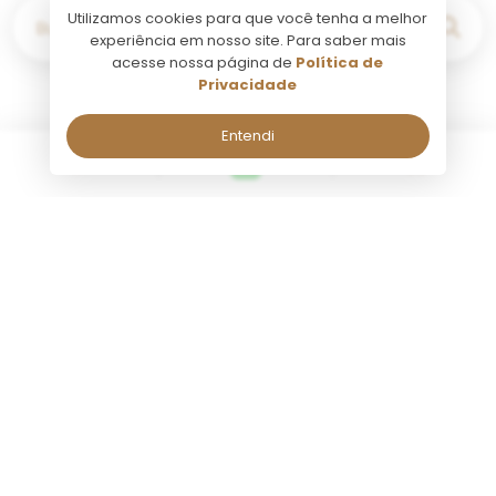
Utilizamos cookies para que você tenha a melhor
Buscar por...
experiência em nosso site. Para saber mais
acesse nossa página de
Política de
Privacidade
Entendi
Buenos Aires
Fale comigo pelo Whatsapp!
Fale comigo pelo Whatsapp!
Seg a Sab, de 09:00 às 18:00.
Seg a Sab, de 09:00 às 18:00.
Nome:
Nome:
Atividade
Atividade
Tango Porteño Plateia
Colonia 