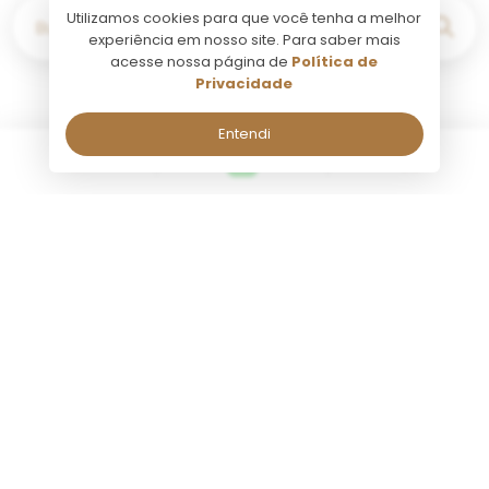
Utilizamos cookies para que você tenha a melhor
Buscar por...
experiência em nosso site. Para saber mais
acesse nossa página de
Política de
Privacidade
Entendi
Buenos Aires
Fale comigo pelo Whatsapp!
Fale comigo pelo Whatsapp!
Seg a Sab, de 09:00 às 18:00.
Seg a Sab, de 09:00 às 18:00.
Nome:
Nome:
Atividade
Atividade
Tango Porteño Plateia
Tango Pi