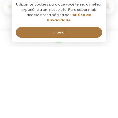
Utilizamos cookies para que você tenha a melhor
Buscar por...
experiência em nosso site. Para saber mais
acesse nossa página de
Política de
Privacidade
Entendi
Buenos Aires
Fale comigo pelo Whatsapp!
Fale comigo pelo Whatsapp!
Seg a Sab, de 09:00 às 18:00.
Seg a Sab, de 09:00 às 18:00.
Nome:
Nome:
Atividade
Atividade
Tango Porteño Plateia
Tango Po