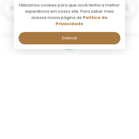
Utilizamos cookies para que você tenha a melhor
Buscar por...
experiência em nosso site. Para saber mais
acesse nossa página de
Política de
Privacidade
Entendi
Buenos Aires
Fale comigo pelo Whatsapp!
Fale comigo pelo Whatsapp!
Seg a Sab, de 09:00 às 18:00.
Seg a Sab, de 09:00 às 18:00.
Nome:
Nome:
Atividade
Transfer
Tango Porteño Plateia
Transfer 