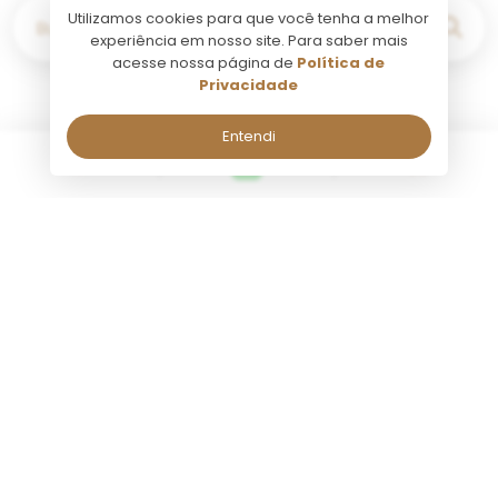
Utilizamos cookies para que você tenha a melhor
Buscar por...
experiência em nosso site. Para saber mais
acesse nossa página de
Política de
Privacidade
Entendi
Buenos Aires
Fale comigo pelo Whatsapp!
Fale comigo pelo Whatsapp!
Seg a Sab, de 09:00 às 18:00.
Seg a Sab, de 09:00 às 18:00.
Nome:
Nome:
Atividade
Transfer
Tango Porteño Plateia
Transfer 