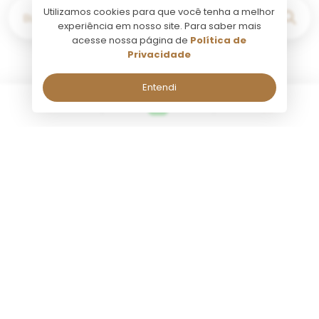
Utilizamos cookies para que você tenha a melhor
Buscar por...
experiência em nosso site. Para saber mais
acesse nossa página de
Política de
Privacidade
Entendi
Buenos Aires
Fale comigo pelo Whatsapp!
Fale comigo pelo Whatsapp!
Seg a Sab, de 09:00 às 18:00.
Seg a Sab, de 09:00 às 18:00.
Nome:
Nome:
Atividade
Atividade
Tango Porteño Plateia
Vinícol