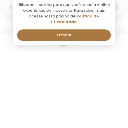
Utilizamos cookies para que você tenha a melhor
Buscar por...
experiência em nosso site. Para saber mais
acesse nossa página de
Política de
Privacidade
Entendi
Buenos Aires
Fale comigo pelo Whatsapp!
Fale comigo pelo Whatsapp!
Seg a Sab, de 09:00 às 18:00.
Seg a Sab, de 09:00 às 18:00.
Nome:
Nome:
Atividade
Transfer
Tango Porteño Plateia
Transfer