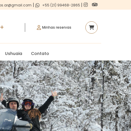
|
|
os.ar@gmail.com
+55 (21) 99468-2865
Minhas reservas
Ushuaia
Contato