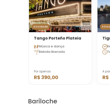
Atividade
Ativi
Tango Porteño Plateia
Tig
Música e dança
N
Bebida liberada
T
Por apenas
A par
R$ 390,00
R$
Bariloche