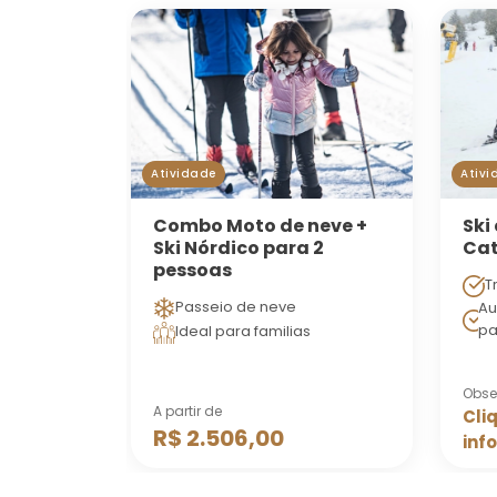
Atividade
Ativi
Combo Moto de neve +
Ski
Ski Nórdico para 2
Cat
pessoas
T
Passeio de neve
Au
pa
Ideal para familias
Obse
A partir de
Cli
R$ 2.506,00
inf