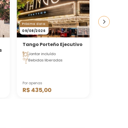
Próxima data:
09/08/2026
Atividade
Tango Porteño Ejecutivo
Campanópo
s
Jantar incluído
Arquitetura
Bebidas liberadas
Visita gui
Por apenas
A partir de
R$ 435,00
R$ 360,0