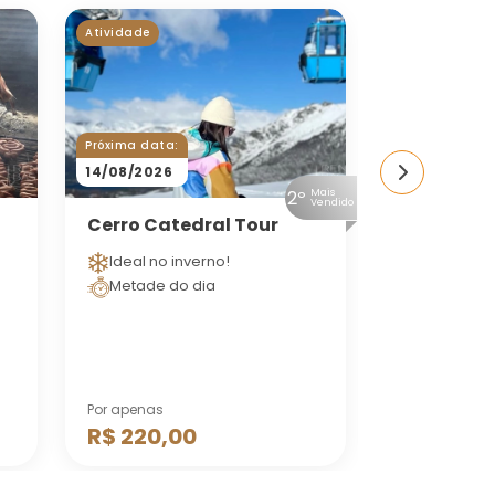
Atividade
Próxima data:
14/08/2026
Atividade
2º
Mais
Vendido
Cerro Catedral Tour
Isla Victo
Arrayanes
Ideal no inverno!
Passeio e
Metade do dia
Transfer i
Por apenas
Por apenas
R$ 220,00
R$ 980,0