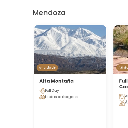
Mendoza
Atividade
Ativi
Alta Montaña
Ful
Ca
Full Day
A
Lindas paisagens
Á