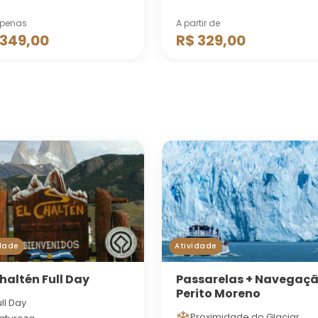
apenas
A partir de
 349,00
R$ 329,00
dade
Atividade
Chaltén Full Day
Passarelas + Navegaç
Perito Moreno
ull Day
Proximidade do Glaciar