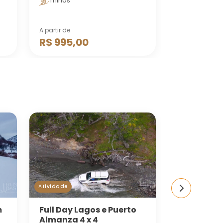
Trilhas
Passeio d
A partir de
Por apenas
R$ 995,00
R$ 1.590
Atividade
Atividade
m
Full Day Lagos e Puerto
Navegaçã
Almanza 4 x 4
Beagle- Lo