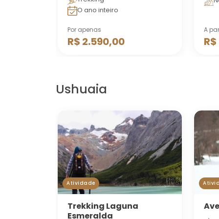
N
O ano inteiro
Por apenas
A par
R$ 2.590,00
R$
Ushuaia
Atividade
Ativi
Trekking Laguna
Ave
Esmeralda