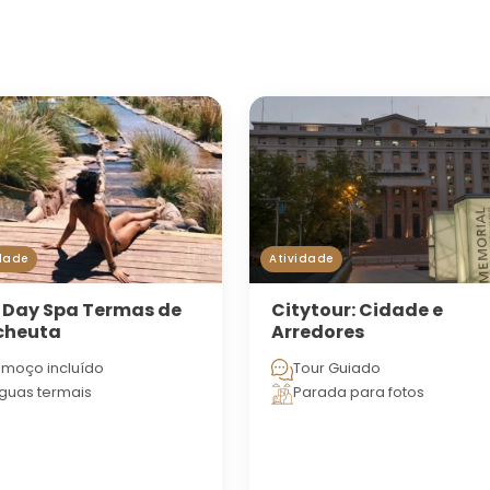
dade
Atividade
l Day Spa Termas de
Citytour: Cidade e
cheuta
Arredores
lmoço incluído
Tour Guiado
guas termais
Parada para fotos