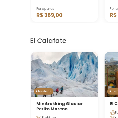
Por apenas
Por 
R$ 389,00
R$
El Calafate
Atividade
Ativi
Minitrekking Glaciar
El 
Perito Moreno
F
Trekking