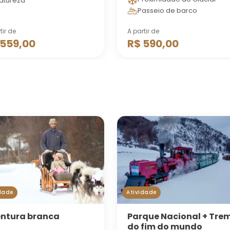
atureza
Passeio de barco
tir de
A partir de
 559,00
R$ 590,00
dade
Atividade
ntura branca
Parque Nacional + Tre
do fim do mundo