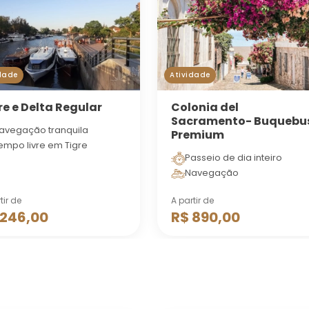
dade
Atividade
re e Delta Regular
Colonia del
Sacramento- Buquebu
avegação tranquila
Premium
empo livre em Tigre
Passeio de dia inteiro
Navegação
tir de
A partir de
 246,00
R$ 890,00