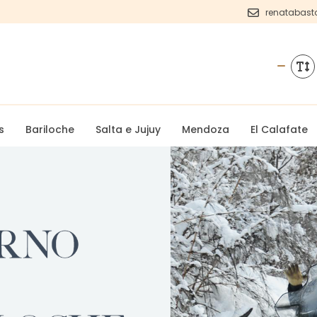
renatabast
s
Bariloche
Salta e Jujuy
Mendoza
El Calafate