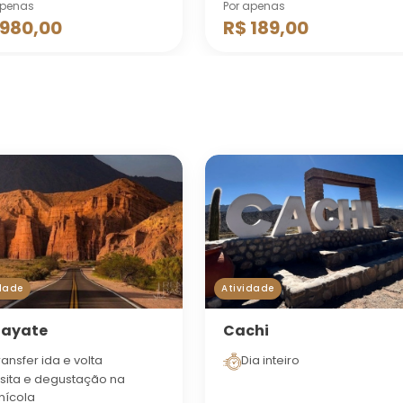
apenas
Por apenas
 980,00
R$ 189,00
dade
Atividade
fayate
Cachi
ransfer ida e volta
Dia inteiro
isita e degustação na
inícola