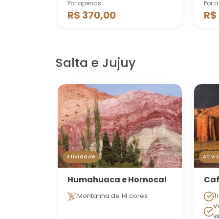
Por apenas
Por 
R$ 370,00
R$
Salta e Jujuy
Atividade
Ativi
Humahuaca e Hornocal
Ca
Montanha de 14 cores
T
V
v