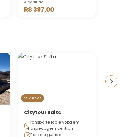
A partir de
A partir de
R$ 397,00
R$ 1.680
Atividade
Atividade
Citytour Salta
Salinas G
Transporte ida e volta em
Dia inteiro
hospedagens centrais
Passeio guiado