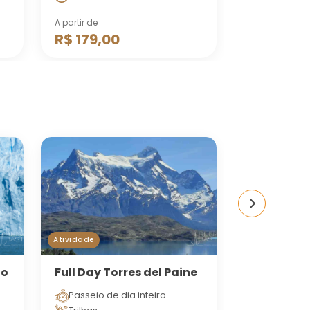
A partir de
Por apenas
R$ 179,00
R$ 369,0
Atividade
Atividade
ão
Full Day Torres del Paine
Todo Glaci
Clássico
Passeio de dia inteiro
Dia inteiro