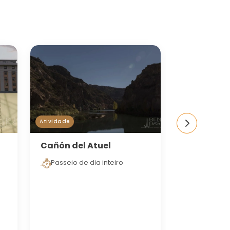
Atividade
Atividade
Cañón del Atuel
Full Day V
Passeio de dia inteiro
Almoço in
Full Day