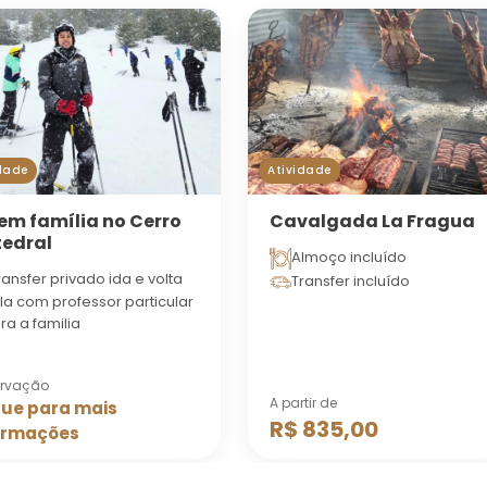
dade
Atividade
 em família no Cerro
Cavalgada La Fragua
edral
Almoço incluído
ransfer privado ida e volta
Transfer incluído
la com professor particular
ra a familia
rvação
A partir de
que para mais
R$ 835,00
ormações