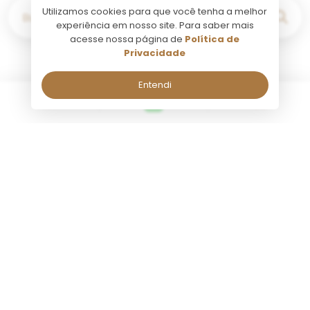
Utilizamos cookies para que você tenha a melhor
Buscar por...
experiência em nosso site. Para saber mais
acesse nossa página de
Política de
Privacidade
Entendi
Buenos Aires
Fale comigo pelo Whatsapp!
Fale comigo pelo Whatsapp!
Seg a Sab, de 09:00 às 18:00.
Seg a Sab, de 09:00 às 18:00.
Nome:
Nome:
Atividade
Atividade
Tango Porteño Plateia
Campanóp